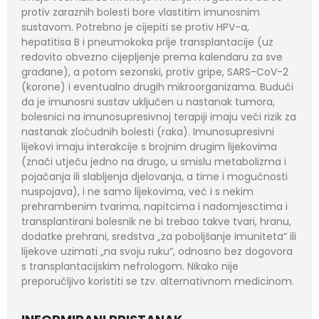
protiv zaraznih bolesti bore vlastitim imunosnim
sustavom. Potrebno je cijepiti se protiv HPV-a,
hepatitisa B i pneumokoka prije transplantacije (uz
redovito obvezno cijepljenje prema kalendaru za sve
građane), a potom sezonski, protiv gripe, SARS-CoV-2
(korone) i eventualno drugih mikroorganizama. Budući
da je imunosni sustav uključen u nastanak tumora,
bolesnici na imunosupresivnoj terapiji imaju veći rizik za
nastanak zloćudnih bolesti (raka). Imunosupresivni
lijekovi imaju interakcije s brojnim drugim lijekovima
(znači utječu jedno na drugo, u smislu metabolizma i
pojačanja ili slabljenja djelovanja, a time i mogućnosti
nuspojava), i ne samo lijekovima, već i s nekim
prehrambenim tvarima, napitcima i nadomjesctima i
transplantirani bolesnik ne bi trebao takve tvari, hranu,
dodatke prehrani, sredstva „za poboljšanje imuniteta“ ili
lijekove uzimati „na svoju ruku“, odnosno bez dogovora
s transplantacijskim nefrologom. Nikako nije
preporučljivo koristiti se tzv. alternativnom medicinom.