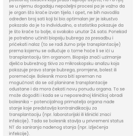
se u njemu događaju nepoželjni procesi pa je važno da
je organ što kraće izvan tijela. I opet, ne bih navodila
određen broj sati koji bi bio optimalan jer je iskustvo
pokazalo da je to individualno, a statistika pokazuje da
je što kraće to bolje, a svakako unutar 24 sata. Ponekad
je potrebno učiniti biopsiju bubrega za presadbu i
pričekati nalaz (to se radi žurno prije transplantacije)
prema kojemu se odlučuje o tome hoće li se ići u
transplantaciju tim organom. Biopsija znači uzimanje
djelića bubrežnog tkiva za mikroskopsku analizu koja
pokazuje pravo stanje bubrega, promjene, bolest ili
poremećaje. Bolesnik mora biti spreman na
mogućnost da se od planirane transplantacije
odustane i da mora čekati novu ponudu organa. To se
može dogoditi i kada se u neposrednoj kliničkoj obradi
bolesnika – potencijalnog primatelja organa nađe
stanje koje predstavlja kontraindikaciju za
transplantaciju (npr. laboratorijski ili klinički znaci
infekcije). Tada se bolesnik stavlja u privremeni status
NT do saniranja nađenog stanja (npr. izlječenja
infekcije).