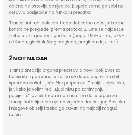
obično ne ostavlja posljedice. Biopsija sama po sebi ne
ostavlja posljedice na funkciju presatka.
Transplantirani bolesnik treba doživotno obavljati razne
kontrolne preglede, prema protokolu. One se najčešće
trebaju vršiti jednom godišnje (poput UZV-a srca, UZV-
a trbuha, ginekološkog pregleda, pregleda dojki i dr.).
ŽIVOT NA DAR
Transplantacija organa predstavlja novi i bolji život za
bolesnika i potrebno je za nju se dobro pripremiti i biti
spreman slušati liječničke preporuke. To nije uvijek lako,
jer, kako ja volim reći „Ljudi nisu po zanimanju
pacijenti.“. Uvijek treba imati na umu da je organ za
transplantaciju neizmjerno vrijedan dar drugog čovjeka
i njegove obitelji i treba ga čuvati na najbolji mogući
način.