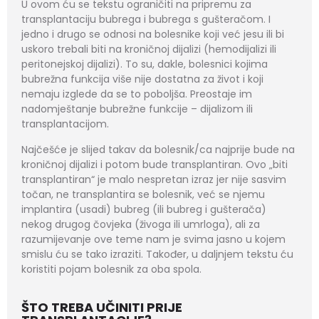
U ovom ću se tekstu ograničiti na pripremu za
transplantaciju bubrega i bubrega s gušteračom. I
jedno i drugo se odnosi na bolesnike koji već jesu ili bi
uskoro trebali biti na kroničnoj dijalizi (hemodijalizi ili
peritonejskoj dijalizi). To su, dakle, bolesnici kojima
bubrežna funkcija više nije dostatna za život i koji
nemaju izglede da se to poboljša. Preostaje im
nadomještanje bubrežne funkcije – dijalizom ili
transplantacijom.
Najčešće je slijed takav da bolesnik/ca najprije bude na
kroničnoj dijalizi i potom bude transplantiran. Ovo „biti
transplantiran“ je malo nespretan izraz jer nije sasvim
točan, ne transplantira se bolesnik, već se njemu
implantira (usadi) bubreg (ili bubreg i gušterača)
nekog drugog čovjeka (živoga ili umrloga), ali za
razumijevanje ove teme nam je svima jasno u kojem
smislu ću se tako izraziti. Također, u daljnjem tekstu ću
koristiti pojam bolesnik za oba spola.
ŠTO TREBA UČINITI PRIJE