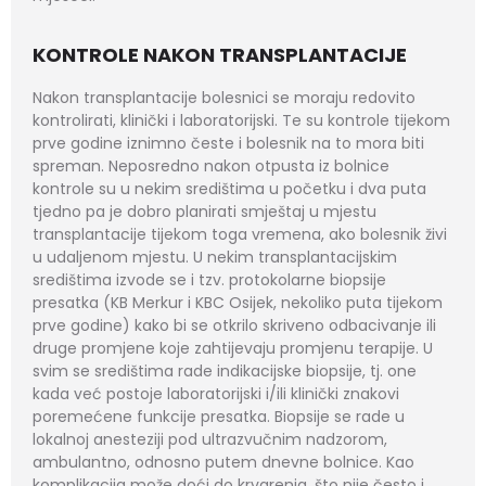
KONTROLE NAKON TRANSPLANTACIJE
Nakon transplantacije bolesnici se moraju redovito
kontrolirati, klinički i laboratorijski. Te su kontrole tijekom
prve godine iznimno česte i bolesnik na to mora biti
spreman. Neposredno nakon otpusta iz bolnice
kontrole su u nekim središtima u početku i dva puta
tjedno pa je dobro planirati smještaj u mjestu
transplantacije tijekom toga vremena, ako bolesnik živi
u udaljenom mjestu. U nekim transplantacijskim
središtima izvode se i tzv. protokolarne biopsije
presatka (KB Merkur i KBC Osijek, nekoliko puta tijekom
prve godine) kako bi se otkrilo skriveno odbacivanje ili
druge promjene koje zahtijevaju promjenu terapije. U
svim se središtima rade indikacijske biopsije, tj. one
kada već postoje laboratorijski i/ili klinički znakovi
poremećene funkcije presatka. Biopsije se rade u
lokalnoj anesteziji pod ultrazvučnim nadzorom,
ambulantno, odnosno putem dnevne bolnice. Kao
komplikacija može doći do krvarenja, što nije često i