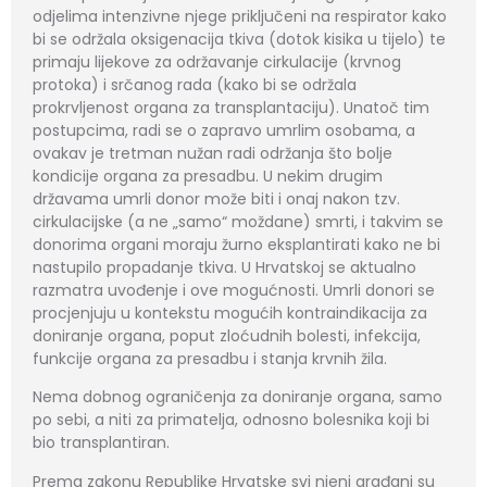
odjelima intenzivne njege priključeni na respirator kako
bi se održala oksigenacija tkiva (dotok kisika u tijelo) te
primaju lijekove za održavanje cirkulacije (krvnog
protoka) i srčanog rada (kako bi se održala
prokrvljenost organa za transplantaciju). Unatoč tim
postupcima, radi se o zapravo umrlim osobama, a
ovakav je tretman nužan radi održanja što bolje
kondicije organa za presadbu. U nekim drugim
državama umrli donor može biti i onaj nakon tzv.
cirkulacijske (a ne „samo“ moždane) smrti, i takvim se
donorima organi moraju žurno eksplantirati kako ne bi
nastupilo propadanje tkiva. U Hrvatskoj se aktualno
razmatra uvođenje i ove mogućnosti. Umrli donori se
procjenjuju u kontekstu mogućih kontraindikacija za
doniranje organa, poput zloćudnih bolesti, infekcija,
funkcije organa za presadbu i stanja krvnih žila.
Nema dobnog ograničenja za doniranje organa, samo
po sebi, a niti za primatelja, odnosno bolesnika koji bi
bio transplantiran.
Prema zakonu Republike Hrvatske svi njeni građani su