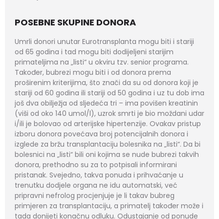
POSEBNE SKUPINE DONORA
Umrli donori unutar Eurotransplanta mogu biti i stariji
od 65 godina i tad mogu biti dodijeljeni starijim
primateljima na „listi“ u okviru tzv. senior programa.
Također, bubrezi mogu biti i od donora prema
proširenim kriterijima, što znači da su od donora koji je
stariji od 60 godina ili stariji od 50 godina i uz tu dob ima
još dva obilježja od sljedeća tri – ima povišen kreatinin
(viši od oko 140 umol/l), uzrok smrti je bio moždani udar
i/ili je bolovao od arterijske hipertenzije. Ovakav pristup
izboru donora povećava broj potencijalnih donora i
izglede za bržu transplantaciju bolesnika na „listi“. Da bi
bolesnici na „listi“ bili oni kojima se nude bubrezi takvih
donora, prethodno su za to potpisali informirani
pristanak. Svejedno, takva ponuda i prihvaćanje u
trenutku dodjele organa ne idu automatski, već
pripravni nefrolog procjenjuje je li takav bubreg
primjeren za transplantaciju, a primatelj također može i
tada donijeti konačnu odluku. Odustajanje od ponude