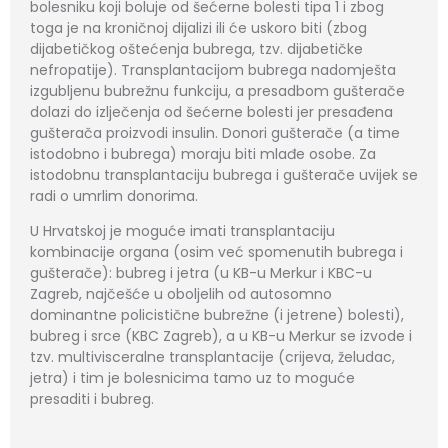
bolesniku koji boluje od šećerne bolesti tipa 1 i zbog
toga je na kroničnoj dijalizi ili će uskoro biti (zbog
dijabetičkog oštećenja bubrega, tzv. dijabetičke
nefropatije). Transplantacijom bubrega nadomješta
izgubljenu bubrežnu funkciju, a presadbom gušterače
dolazi do izlječenja od šećerne bolesti jer presađena
gušterača proizvodi insulin. Donori gušterače (a time
istodobno i bubrega) moraju biti mlađe osobe. Za
istodobnu transplantaciju bubrega i gušterače uvijek se
radi o umrlim donorima.
U Hrvatskoj je moguće imati transplantaciju
kombinacije organa (osim već spomenutih bubrega i
gušterače): bubreg i jetra (u KB-u Merkur i KBC-u
Zagreb, najčešće u oboljelih od autosomno
dominantne policistične bubrežne (i jetrene) bolesti),
bubreg i srce (KBC Zagreb), a u KB-u Merkur se izvode i
tzv. multivisceralne transplantacije (crijeva, želudac,
jetra) i tim je bolesnicima tamo uz to moguće
presaditi i bubreg.