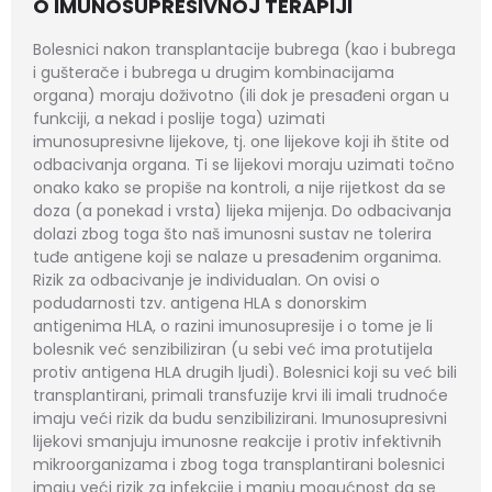
O IMUNOSUPRESIVNOJ TERAPIJI
Bolesnici nakon transplantacije bubrega (kao i bubrega
i gušterače i bubrega u drugim kombinacijama
organa) moraju doživotno (ili dok je presađeni organ u
funkciji, a nekad i poslije toga) uzimati
imunosupresivne lijekove, tj. one lijekove koji ih štite od
odbacivanja organa. Ti se lijekovi moraju uzimati točno
onako kako se propiše na kontroli, a nije rijetkost da se
doza (a ponekad i vrsta) lijeka mijenja. Do odbacivanja
dolazi zbog toga što naš imunosni sustav ne tolerira
tuđe antigene koji se nalaze u presađenim organima.
Rizik za odbacivanje je individualan. On ovisi o
podudarnosti tzv. antigena HLA s donorskim
antigenima HLA, o razini imunosupresije i o tome je li
bolesnik već senzibiliziran (u sebi već ima protutijela
protiv antigena HLA drugih ljudi). Bolesnici koji su već bili
transplantirani, primali transfuzije krvi ili imali trudnoće
imaju veći rizik da budu senzibilizirani. Imunosupresivni
lijekovi smanjuju imunosne reakcije i protiv infektivnih
mikroorganizama i zbog toga transplantirani bolesnici
imaju veći rizik za infekcije i manju mogućnost da se