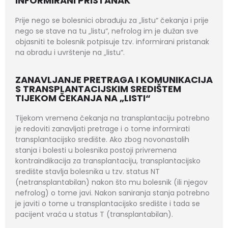
INFORMIRANI PRISTANAK
Prije nego se bolesnici obrađuju za „listu“ čekanja i prije
nego se stave na tu „listu“, nefrolog im je dužan sve
objasniti te bolesnik potpisuje tzv. informirani pristanak
na obradu i uvrštenje na „listu“.
ZANAVLJANJE PRETRAGA I KOMUNIKACIJA
S TRANSPLANTACIJSKIM SREDIŠTEM
TIJEKOM ČEKANJA NA „LISTI“
Tijekom vremena čekanja na transplantaciju potrebno
je redoviti zanavljati pretrage i o tome informirati
transplantacijsko središte. Ako zbog novonastalih
stanja i bolesti u bolesnika postoji privremena
kontraindikacija za transplantaciju, transplantacijsko
središte stavlja bolesnika u tzv. status NT
(netransplantabilan) nakon što mu bolesnik (ili njegov
nefrolog) o tome javi. Nakon saniranja stanja potrebno
je javiti o tome u transplantacijsko središte i tada se
pacijent vraća u status T (transplantabilan).