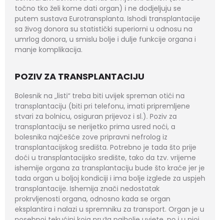
točno tko želi kome dati organ) i ne dodjeljuju se
putem sustava Eurotransplanta. Ishodi transplantacije
sa živog donora su statistički superiorni u odnosu na
umrlog donora, u smislu bolje i dulje funkcije organa i
manje komplikacija.
POZIV ZA TRANSPLANTACIJU
Bolesnik na „listi“ treba biti uvijek spreman otići na
transplantaciju (biti pri telefonu, imati pripremljene
stvari za bolnicu, osiguran prijevoz i sl.). Poziv za
transplantaciju se nerijetko prima usred noći, a
bolesnika najčešće zove pripravni nefrolog iz
transplantacijskog središta. Potrebno je tada što prije
doći u transplantacijsko središte, tako da tzv. vrijeme
ishemije organa za transplantaciju bude što kraće jer je
tada organ u boljoj kondiciji i ima bolje izglede za uspjeh
transplantacije. Ishemija znači nedostatak
prokrvljenosti organa, odnosno kada se organ
eksplantira i nalazi u spremniku za transport. Organ je u
posebnoj tekućini koja pruža najbolje uvjete, no i u njoj