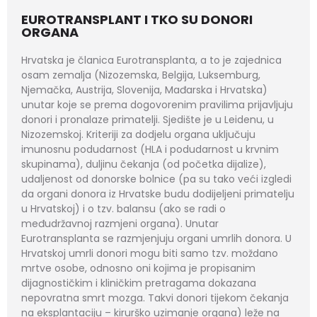
EUROTRANSPLANT I TKO SU DONORI
ORGANA
Hrvatska je članica Eurotransplanta, a to je zajednica
osam zemalja (Nizozemska, Belgija, Luksemburg,
Njemačka, Austrija, Slovenija, Mađarska i Hrvatska)
unutar koje se prema dogovorenim pravilima prijavljuju
donori i pronalaze primatelji. Sjedište je u Leidenu, u
Nizozemskoj. Kriteriji za dodjelu organa uključuju
imunosnu podudarnost (HLA i podudarnost u krvnim
skupinama), duljinu čekanja (od početka dijalize),
udaljenost od donorske bolnice (pa su tako veći izgledi
da organi donora iz Hrvatske budu dodijeljeni primatelju
u Hrvatskoj) i o tzv. balansu (ako se radi o
međudržavnoj razmjeni organa). Unutar
Eurotransplanta se razmjenjuju organi umrlih donora. U
Hrvatskoj umrli donori mogu biti samo tzv. moždano
mrtve osobe, odnosno oni kojima je propisanim
dijagnostičkim i kliničkim pretragama dokazana
nepovratna smrt mozga. Takvi donori tijekom čekanja
na eksplantaciju – kirurško uzimanje organa) leže na