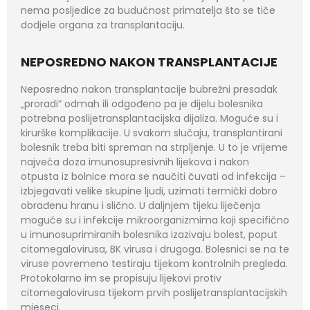
nema posljedice za budućnost primatelja što se tiče
dodjele organa za transplantaciju.
NEPOSREDNO NAKON TRANSPLANTACIJE
Neposredno nakon transplantacije bubrežni presadak
„proradi“ odmah ili odgođeno pa je dijelu bolesnika
potrebna poslijetransplantacijska dijaliza. Moguće su i
kirurške komplikacije. U svakom slučaju, transplantirani
bolesnik treba biti spreman na strpljenje. U to je vrijeme
najveća doza imunosupresivnih lijekova i nakon
otpusta iz bolnice mora se naučiti čuvati od infekcija –
izbjegavati velike skupine ljudi, uzimati termički dobro
obrađenu hranu i slično. U daljnjem tijeku liječenja
moguće su i infekcije mikroorganizmima koji specifično
u imunosuprimiranih bolesnika izazivaju bolest, poput
citomegalovirusa, BK virusa i drugoga. Bolesnici se na te
viruse povremeno testiraju tijekom kontrolnih pregleda.
Protokolarno im se propisuju lijekovi protiv
citomegalovirusa tijekom prvih poslijetransplantacijskih
mjeseci.