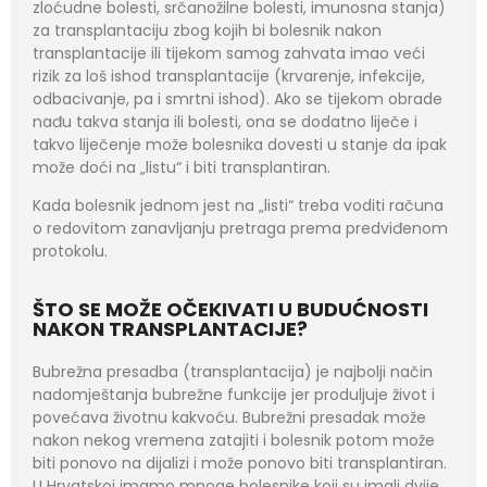
zloćudne bolesti, srčanožilne bolesti, imunosna stanja)
za transplantaciju zbog kojih bi bolesnik nakon
transplantacije ili tijekom samog zahvata imao veći
rizik za loš ishod transplantacije (krvarenje, infekcije,
odbacivanje, pa i smrtni ishod). Ako se tijekom obrade
nađu takva stanja ili bolesti, ona se dodatno liječe i
takvo liječenje može bolesnika dovesti u stanje da ipak
može doći na „listu“ i biti transplantiran.
Kada bolesnik jednom jest na „listi“ treba voditi računa
o redovitom zanavljanju pretraga prema predviđenom
protokolu.
ŠTO SE MOŽE OČEKIVATI U BUDUĆNOSTI
NAKON TRANSPLANTACIJE?
Bubrežna presadba (transplantacija) je najbolji način
nadomještanja bubrežne funkcije jer produljuje život i
povećava životnu kakvoću. Bubrežni presadak može
nakon nekog vremena zatajiti i bolesnik potom može
biti ponovo na dijalizi i može ponovo biti transplantiran.
U Hrvatskoj imamo mnoge bolesnike koji su imali dvije