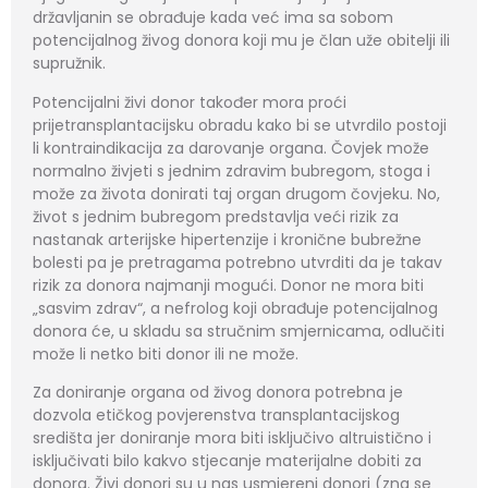
državljanin se obrađuje kada već ima sa sobom
potencijalnog živog donora koji mu je član uže obitelji ili
supružnik.
Potencijalni živi donor također mora proći
prijetransplantacijsku obradu kako bi se utvrdilo postoji
li kontraindikacija za darovanje organa. Čovjek može
normalno živjeti s jednim zdravim bubregom, stoga i
može za života donirati taj organ drugom čovjeku. No,
život s jednim bubregom predstavlja veći rizik za
nastanak arterijske hipertenzije i kronične bubrežne
bolesti pa je pretragama potrebno utvrditi da je takav
rizik za donora najmanji mogući. Donor ne mora biti
„sasvim zdrav“, a nefrolog koji obrađuje potencijalnog
donora će, u skladu sa stručnim smjernicama, odlučiti
može li netko biti donor ili ne može.
Za doniranje organa od živog donora potrebna je
dozvola etičkog povjerenstva transplantacijskog
središta jer doniranje mora biti isključivo altruistično i
isključivati bilo kakvo stjecanje materijalne dobiti za
donora. Živi donori su u nas usmjereni donori (zna se