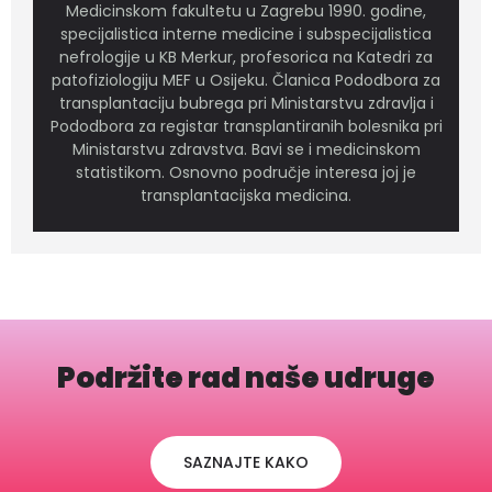
Medicinskom fakultetu u Zagrebu 1990. godine,
specijalistica interne medicine i subspecijalistica
nefrologije u KB Merkur, profesorica na Katedri za
patofiziologiju MEF u Osijeku. Članica Pododbora za
transplantaciju bubrega pri Ministarstvu zdravlja i
Pododbora za registar transplantiranih bolesnika pri
Ministarstvu zdravstva. Bavi se i medicinskom
statistikom. Osnovno područje interesa joj je
transplantacijska medicina.
Podržite rad naše udruge
SAZNAJTE KAKO