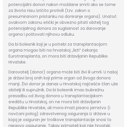
potencijalni donori nakon moždane smrti ako se tome
za života nisu izričito protivili (tzv. zakon o
presumiranom pristanku na doniranje organa). Unatoč
ovakvom zakonu etički je obvezno pitati obitelj tog
potencijalnog donora za suglasnost za darovanje
organa i poštovati njihovu odluku.
Da bi bolesnik koji je u potrebi za transplantacijom
organa mogao biti na hrvatskoj „listi“ čekanja
Eurotransplanta, on mora biti državljanin Republike
Hrvatske.
Darovatelj (donor) organa može biti živi ili umrli. U našoj
je državi broj onih koji prime organ od živoga donora
manji. Živi donor je danas u Hrvatskoj najčešće član uže
obitelji ili supružnik. Da bi bolesnik imao bubrežnu
presadbu od živog donora u transplantacijskom
središtu u Hrvatskoj, on ne mora biti državljanin
Republike Hrvatske, ali mora imati pisano jamstvo (i
novčani polog) zdravstvenog osiguranja iz države u
kojoj je osiguran jer troškove transplantacije snosi to
njegovo osiguranje. Takav primatelj koji nije hrvatski